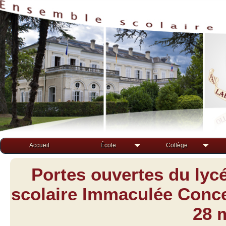
Accueil
École
Collège
Portes ouvertes du lyc
scolaire Immaculée Concep
28 