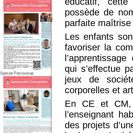
éducatif, cette
possède de nom
parfaite maîtrise
Les enfants sont
favoriser la co
l’apprentissage 
qui s’
effectue
p
Spécial Parcoursup
jeux de socié
corporelles et art
En CE et CM, l
l’enseignant hab
des projets d’un