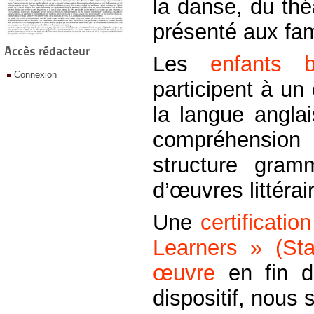
la danse, du théâ
présenté aux fam
Accès rédacteur
Les
enfants b
Connexion
participent à un
la langue angla
compréhension 
structure gramm
d’œuvres littérai
U
ne
certificatio
Learners
» (Sta
œuvre
en fin 
dispositif, nous 