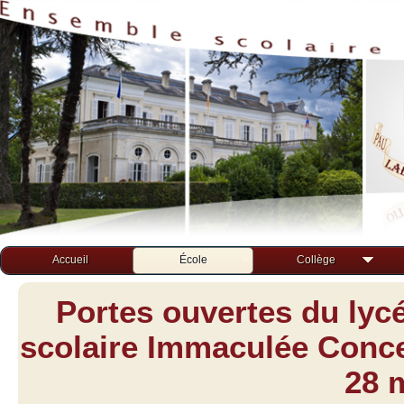
Accueil
École
Collège
Portes ouvertes du lyc
scolaire Immaculée Concep
28 