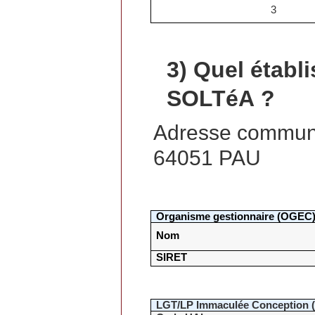
3
3)
Quel établ
SOLTéA
?
Adresse commune
64051 PAU
Organisme gestionnaire (OGEC
Nom
SIRET
LGT/LP Immaculée Conception (é