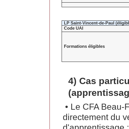
LP Saint-Vincent-de-Paul (éligibl
Code UAI
Formations éligibles
4)
Cas particu
(apprentissag
• Le CFA Beau-Fr
directement du v
d'apprentissage 