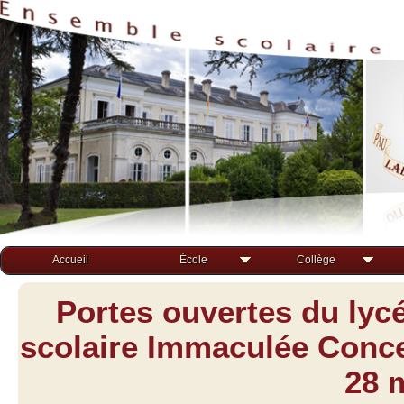
Accueil
École
Collège
Portes ouvertes du lyc
scolaire Immaculée Concep
28 