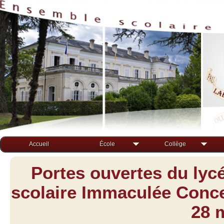
Accueil
École
Collège
Portes ouvertes du lyc
scolaire Immaculée Concep
28 