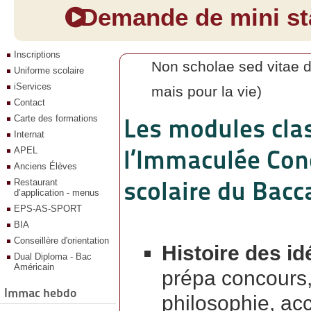
Demande de mini sta
Inscriptions
Non scholae sed vitae d
Uniforme scolaire
iServices
mais pour la vie)
Contact
Carte des formations
Les modules clas
Internat
l’Immaculée Conc
APEL
Anciens Élèves
scolaire du Bacca
Restaurant
d’application - menus
EPS-AS-SPORT
BIA
Conseillère d'orientation
Histoire des id
Dual Diploma - Bac
Américain
prépa concours,
Immac hebdo
philosophie, acc