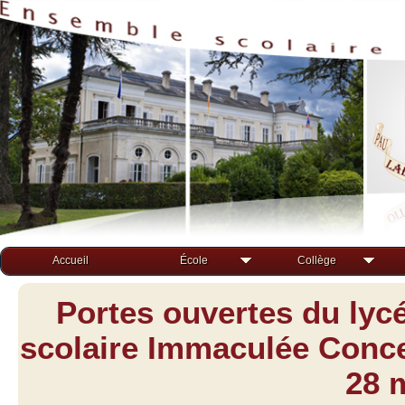
Accueil
École
Collège
Portes ouvertes du lyc
scolaire Immaculée Concep
28 