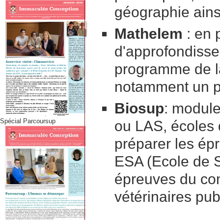
géographie ains
Mathelem
: en 
d'approfondisse
programme de l
notamment un p
Biosup
: module
Spécial Parcoursup
ou LAS, écoles 
préparer les ép
ESA (Ecole de 
épreuves du con
vétérinaires pu