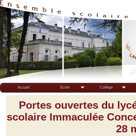
Accueil
École
Collège
Portes ouvertes du lyc
scolaire Immaculée Concep
28 