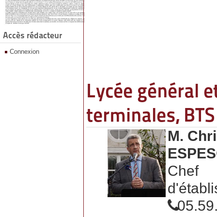
Accès rédacteur
Connexion
Lycée général e
terminales, BTS
M. Chri
ESPE
Chef
d'établ
05.59.