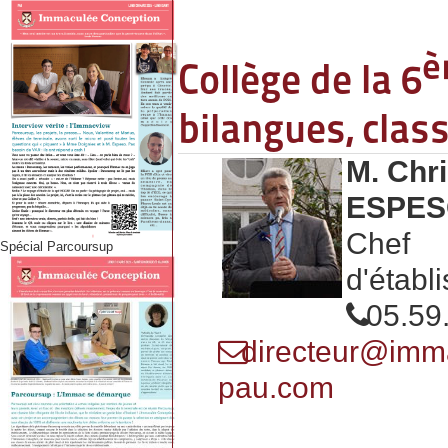
è
Collège de la 6
bilangues, classe
M. Chri
ESPE
Chef
Spécial Parcoursup
d'établ
05.59.
directeur@imm
pau.com