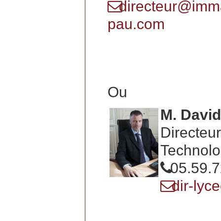
directeur@imm
pau.com
Ou
M. Davi
Directeur
Technolo
05.59.7
dir-ly