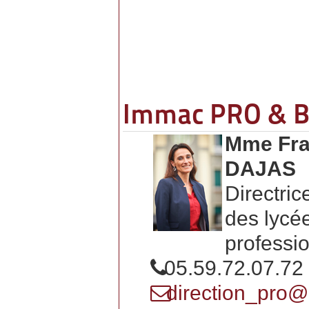
Immac PRO & B
Mme Fra
DAJAS
Directric
des lycé
professi
05.59.72.07.72
direction_pro