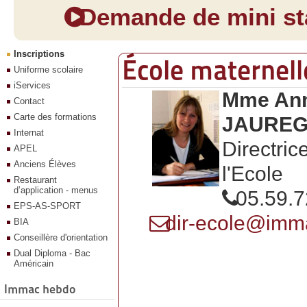
Demande de mini sta
Inscriptions
École maternell
Uniforme scolaire
iServices
Mme Ann
Contact
Carte des formations
JAUREG
Internat
Directric
APEL
Anciens Élèves
l'Ecole
Restaurant
d’application - menus
05.59.7
EPS-AS-SPORT
dir-ecole@imm
BIA
Conseillère d'orientation
Dual Diploma - Bac
Américain
Immac hebdo