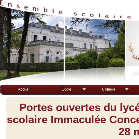
Accueil
École
Collège
Portes ouvertes du lyc
scolaire Immaculée Concep
28 