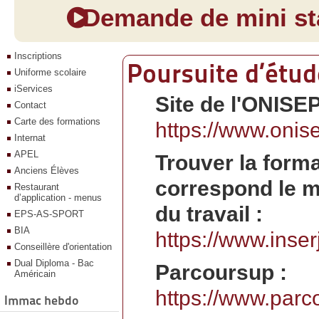
Demande de mini sta
Inscriptions
Poursuite d’étud
Uniforme scolaire
iServices
Site de l'ONISEP
Contact
Carte des formations
https://www.onise
Internat
APEL
Trouver la forma
Anciens Élèves
correspond le m
Restaurant
d’application - menus
du travail :
EPS-AS-SPORT
BIA
https://www.inser
Conseillère d'orientation
Dual Diploma - Bac
Parcoursup :
Américain
https://www.parco
Immac hebdo