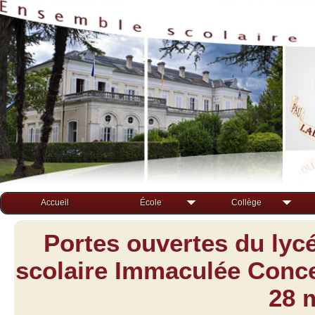
Accueil
École
Collège
Portes ouvertes du lyc
scolaire Immaculée Concep
28 