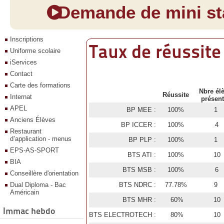
Demande de mini sta
Inscriptions
Taux de réussite
Uniforme scolaire
iServices
Contact
Carte des formations
Nbre él
Réussite
Internat
présen
APEL
BP MEE :
100%
1
Anciens Élèves
BP ICCER :
100%
4
Restaurant
d’application - menus
BP PLP :
100%
1
EPS-AS-SPORT
BTS ATI :
100%
10
BIA
BTS MSB :
100%
6
Conseillère d'orientation
Dual Diploma - Bac
BTS NDRC :
77.78%
9
Américain
BTS MHR :
60%
10
Immac hebdo
BTS ELECTROTECH :
80%
10