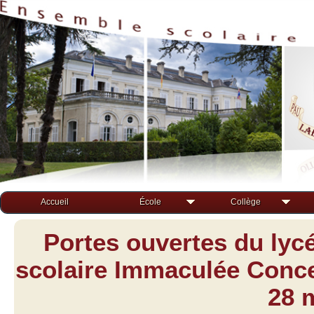
Accueil
École
Collège
Portes ouvertes du lyc
scolaire Immaculée Concep
28 