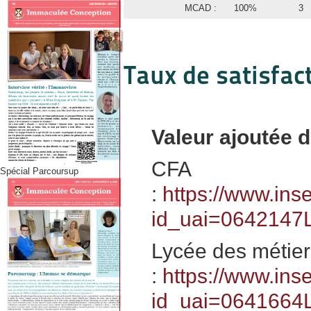
MCAD :
100%
3
Taux de satisfact
Valeur ajoutée d
CFA
Spécial Parcoursup
:
https://www.ins
id_uai=0642147
Lycée des métier
:
https://www.ins
id_uai=0641664