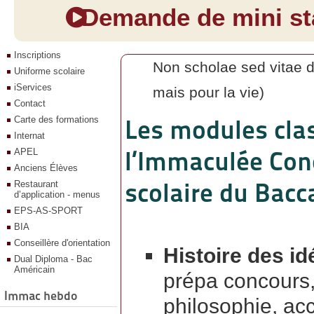
Demande de mini sta
Inscriptions
Non scholae sed vitae d
Uniforme scolaire
iServices
mais pour la vie)
Contact
Carte des formations
Les modules clas
Internat
l’Immaculée Conc
APEL
Anciens Élèves
scolaire du Bacca
Restaurant
d’application - menus
EPS-AS-SPORT
BIA
Conseillère d'orientation
Histoire des id
Dual Diploma - Bac
Américain
prépa concours,
Immac hebdo
philosophie, acc