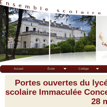
Accueil
École
Collège
Portes ouvertes du lyc
scolaire Immaculée Concep
28 