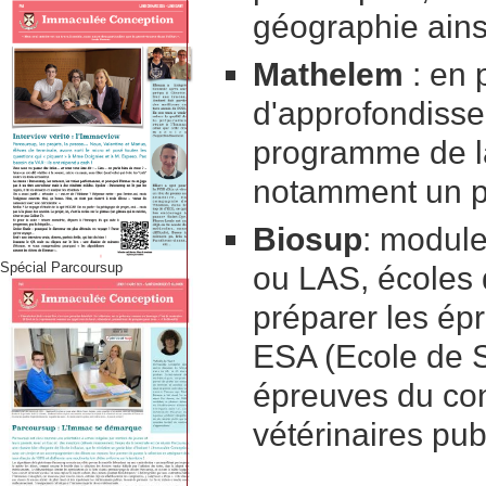
géographie ains
Mathelem
: en 
d'approfondisse
programme de l
notamment un p
Biosup
: module
Spécial Parcoursup
ou LAS, écoles 
préparer les ép
ESA (Ecole de 
épreuves du con
vétérinaires pu