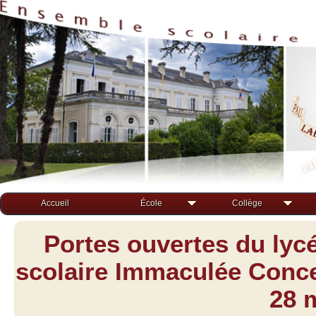
Accueil
École
Collège
Portes ouvertes du lyc
scolaire Immaculée Concep
28 