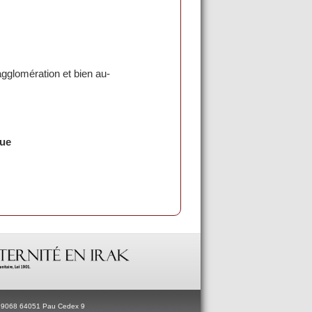
agglomération et bien au-
que
BP 9068 64051 Pau Cedex 9