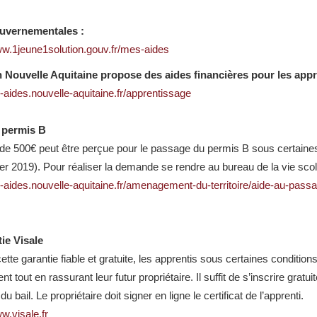
uvernementales :
ww.1jeune1solution.gouv.fr/mes-aides
n Nouvelle Aquitaine propose des aides financières pour les appr
s-aides.nouvelle-aquitaine.fr/apprentissage
 permis B
de 500€ peut être perçue pour le passage du permis B sous certaines
ier 2019). Pour réaliser la demande se rendre au bureau de la vie sco
es-aides.nouvelle-aquitaine.fr/amenagement-du-territoire/aide-au-pas
ie Visale
tte garantie fiable et gratuite, les apprentis sous certaines condition
t tout en rassurant leur futur propriétaire. Il suffit de s’inscrire gratu
du bail. Le propriétaire doit signer en ligne le certificat de l’apprenti.
w.visale.fr