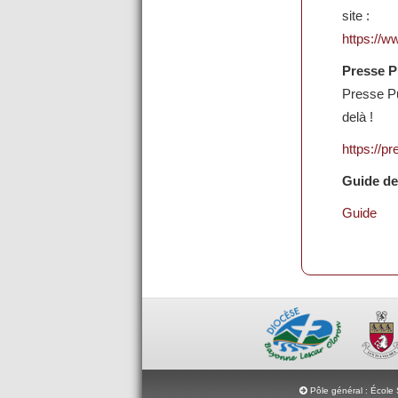
site :
https://w
Presse P
Presse Pu
delà !
https://p
Guide de
Guide
Pôle général : École 