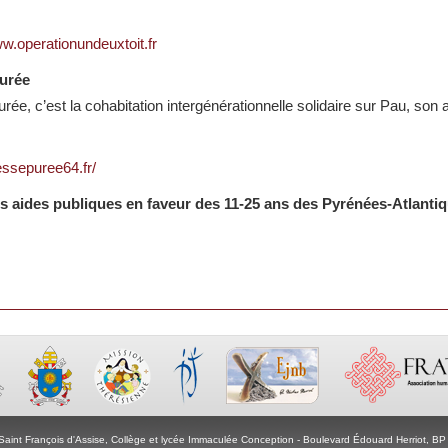
ww.operationundeuxtoit.fr
urée
rée, c’est la cohabitation intergénérationnelle solidaire sur Pau, son 
ressepuree64.fr/
s aides publiques en faveur des 11-25 ans des Pyrénées-Atlanti
Saint François d'Assise, Collège et lycée Immaculée Conception - Boulevard Édouard Herriot, 