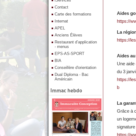
iServices
Contact
Aides go
Carte des formations
https://w
Internat
APEL
La régio
Anciens Élèves
https://le
Restaurant d’application
- menus
EPS-AS-SPORT
Aides au
BIA
Une aide 
Conseillère d'orientation
du 3 janv
Dual Diploma - Bac
Américain
https://l
b
Immac hebdo
La garant
Grâce à ce
un logemen
signature 
https://ww