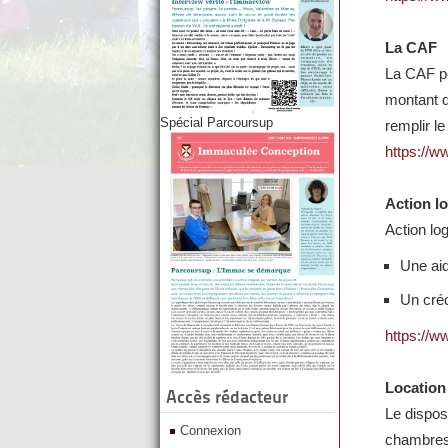
La CAF
La CAF pe
montant de
Spécial Parcoursup
remplir l
https://ww
Action l
Action lo
Une ai
Un créd
https://w
Location 
Accès rédacteur
Le disposi
Connexion
chambres 