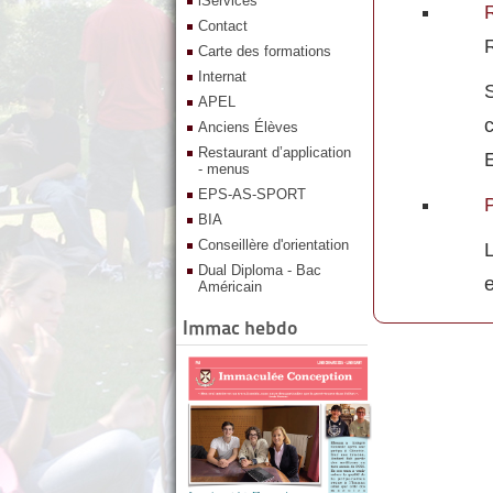
iServices
R
Contact
Carte des formations
Internat
S
APEL
Anciens Élèves
Restaurant d’application
- menus
EPS-AS-SPORT
BIA
Conseillère d'orientation
Dual Diploma - Bac
e
Américain
Immac hebdo