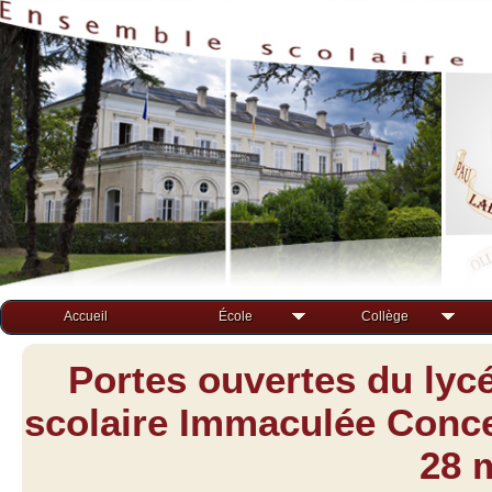
Accueil
École
Collège
Portes ouvertes du lyc
scolaire Immaculée Concep
28 