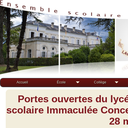
Accueil
École
Collège
Portes ouvertes du lyc
scolaire Immaculée Concep
28 