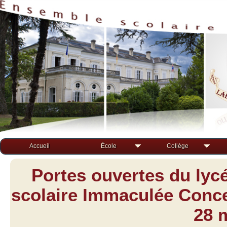
Accueil
École
Collège
Portes ouvertes du lyc
scolaire Immaculée Concep
28 