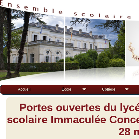
Accueil
École
Collège
Portes ouvertes du lyc
scolaire Immaculée Concep
28 