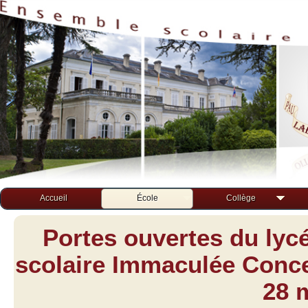
Accueil
École
Collège
Portes ouvertes du lyc
scolaire Immaculée Concep
28 