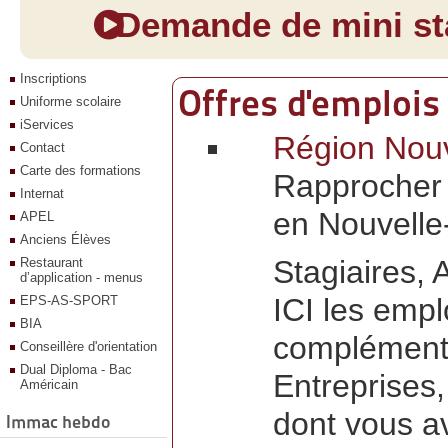
Demande de mini sta
Inscriptions
Offres d'emplois
Uniforme scolaire
iServices
Région Nouve
Contact
Carte des formations
Rapprocher 
Internat
en Nouvelle
APEL
Anciens Élèves
Stagiaires, 
Restaurant
d’application - menus
ICI les empl
EPS-AS-SPORT
BIA
complémenta
Conseillère d'orientation
Dual Diploma - Bac
Entreprises
Américain
dont vous a
Immac hebdo