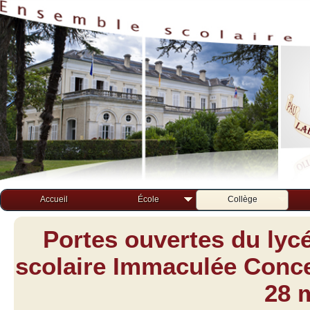
Accueil
École
Collège
Portes ouvertes du lyc
scolaire Immaculée Concep
28 