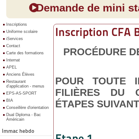
Demande de mini sta
Inscriptions
Inscription CFA
Uniforme scolaire
iServices
Contact
PROCÉDURE DE
Carte des formations
Internat
APEL
Anciens Élèves
POUR TOUTE I
Restaurant
d’application - menus
FILIÈRES DU 
EPS-AS-SPORT
BIA
ÉTAPES SUIVANT
Conseillère d'orientation
Dual Diploma - Bac
Américain
Immac hebdo
Etape 1