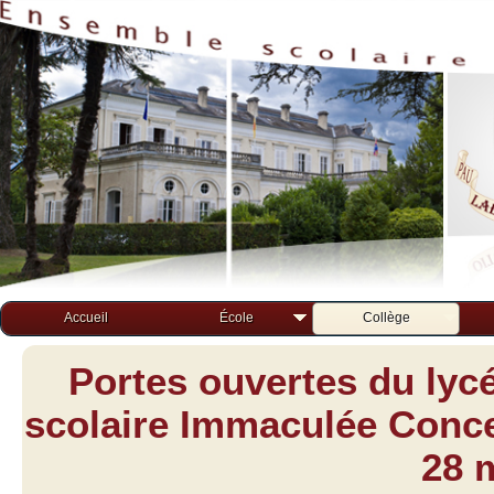
Accueil
École
Collège
Portes ouvertes du lyc
scolaire Immaculée Concep
28 