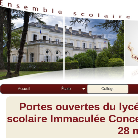
Accueil
École
Collège
Portes ouvertes du lyc
scolaire Immaculée Concep
28 