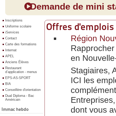
Demande de mini sta
Inscriptions
Offres d'emplois
Uniforme scolaire
iServices
Région Nouve
Contact
Carte des formations
Rapprocher 
Internat
en Nouvelle
APEL
Anciens Élèves
Stagiaires, 
Restaurant
d’application - menus
ICI les empl
EPS-AS-SPORT
BIA
complémenta
Conseillère d'orientation
Dual Diploma - Bac
Entreprises
Américain
dont vous a
Immac hebdo