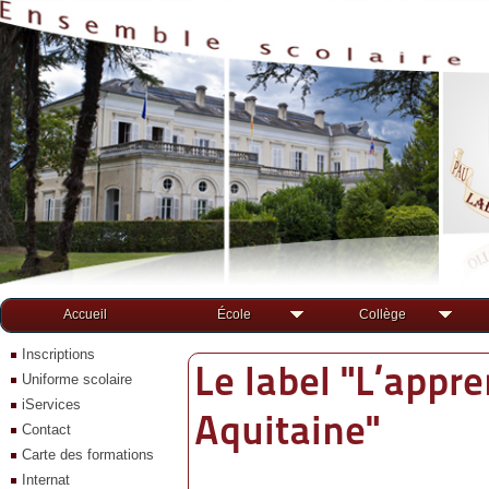
Accueil
École
Collège
Inscriptions
Le label "L’appr
Uniforme scolaire
iServices
Aquitaine"
Contact
Carte des formations
Internat