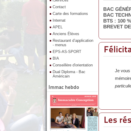
iServices
Contact
BAC GÉNÉRA
Carte des formations
BAC TECHN
Internat
BTS : 100 
BREVET DE
APEL
Anciens Élèves
Restaurant d’application
- menus
Félicit
EPS-AS-SPORT
BIA
Conseillère d'orientation
Je vous 
Dual Diploma - Bac
Américain
mémoire 
particul
Immac hebdo
Les ré