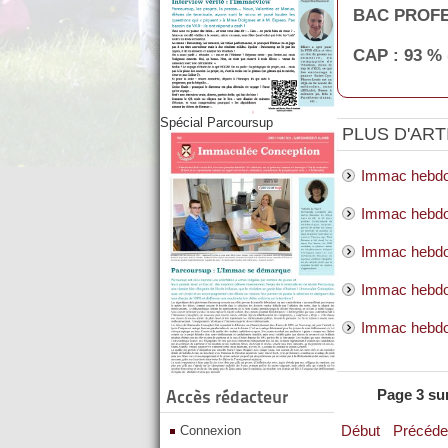
BAC PROFE
CAP : 93 %
Spécial Parcoursup
PLUS D'ARTI
Immac hebdo 
Immac hebdo 
Immac hebdo
Immac hebdo 
Immac hebdo 
Accès rédacteur
Page 3 su
Début
Précéde
Connexion