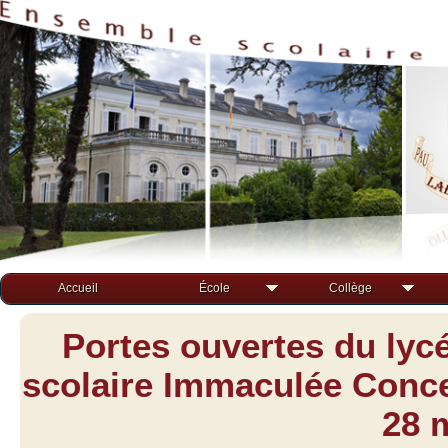
Accueil
École
Collège
Portes ouvertes du lyc
scolaire Immaculée Concep
28 