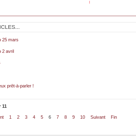
CLES...
 25 mars
2 avril
6
eux prêt-à-parler !
r 11
nt
1
2
3
4
5
6
7
8
9
10
Suivant
Fin