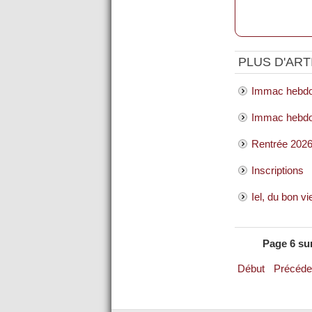
PLUS D'ARTI
Immac hebdo
Immac hebdo 
Rentrée 202
Inscriptions
Iel, du bon vi
Page 6 su
Début
Précéde