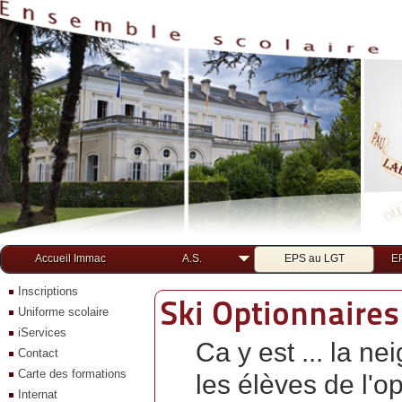
Accueil Immac
A.S.
EPS au LGT
E
Inscriptions
Ski Optionnaires
Uniforme scolaire
iServices
Ca y est ... la 
Contact
Carte des formations
les élèves de l'
Internat