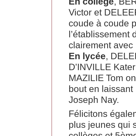
En collège
, BE
Victor et DELE
coude à coude p
l’établissement 
clairement avec 
En lycée
, DEL
D'INVILLE Kate
MAZILIE Tom ont
bout en laissant
Joseph Nay.
Félicitons égale
plus jeunes qui
collèges et 5ème