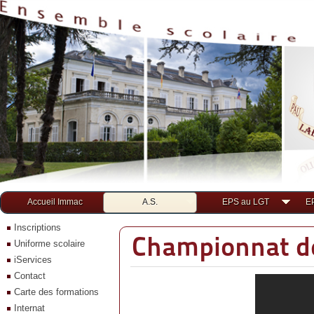
Accueil Immac
A.S.
EPS au LGT
E
Inscriptions
Championnat d
Uniforme scolaire
iServices
Contact
Carte des formations
Internat