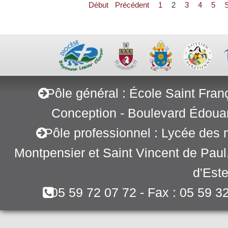
Début
Précédent
1
2
3
4
5
S
Pôle général : École Saint Fran
Conception - Boulevard Édoua
Pôle professionnel : Lycée des 
Montpensier et Saint Vincent de Pau
d'Este
05 59 72 07 72 - Fax : 05 59 3