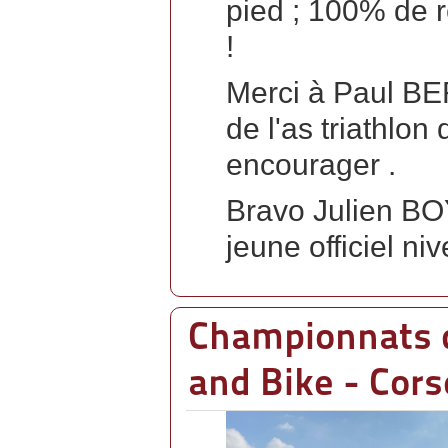
ont
pied ; 100% de ré
également
fait
!
une
course
complète
Merci à Paul BE
de
bout
de l'as triathlon
en
bout.
encourager .
(Margaux,
solene,
Victor
Bravo Julien BO
et
Thomas
jeune officiel n
).
Cela
promet
de
belles
Championnats d
années
à
venir
and Bike - Cors
quand
tous
seront
minimes
.