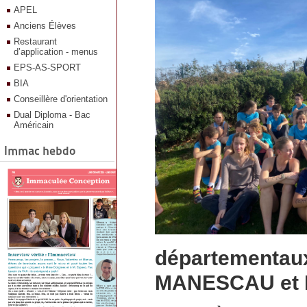
et
APEL
leur
jeune
Anciens Élèves
off
Restaurant
:
d’application - menus
jean
Brocard.
EPS-AS-SPORT
Après
BIA
une
Conseillère d'orientation
course
complète
Dual Diploma - Bac
,
Américain
ils
ont
Immac hebdo
vite
fait
un
gros
écart
sur
leurs
poursuivants,
et
départementaux
malgré
des
crampes
MANESCAU et 
aux
ventre