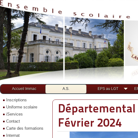
Accueil Immac
A.S.
EPS au LGT
E
Champions
d’académie
Inscriptions
Départemental 
en
Uniforme scolaire
lycée
(sophie,
iServices
Février 2024
Angèle,
Contact
Julien
Carte des formations
et
Raphaël)
Internat