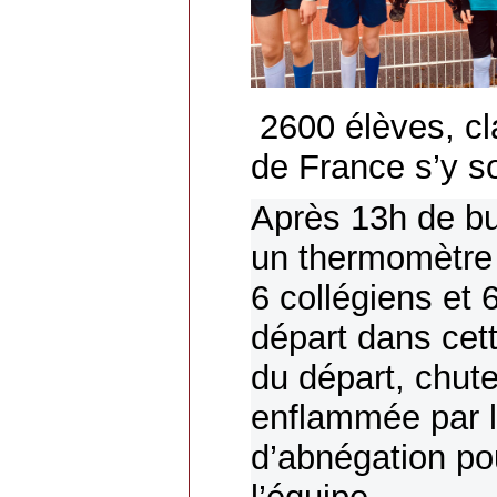
2600 élèves, cl
de France s’y so
Après 13h de bus
un thermomètre 
6 collégiens et 
départ dans cet
du départ, chut
enflammée par l’a
d’abnégation pou