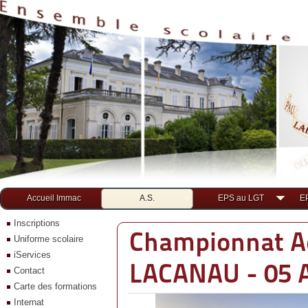
Accueil Immac
A.S.
EPS au LGT
E
Inscriptions
Championnat A
Uniforme scolaire
iServices
LACANAU - 05 A
Contact
Carte des formations
Internat