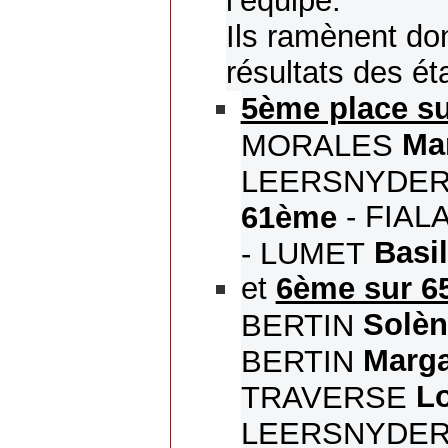
l’équipe.
Ils ramènent don
résultats des ét
5ème place su
Ma
MORALES
LEERSNYDE
- FIAL
61ème
Basi
- LUMET
et
6ème sur 6
Solèn
BERTIN
Marg
BERTIN
L
TRAVERSE
LEERSNYDE