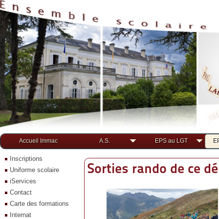
Accueil Immac
A.S.
EPS au LGT
E
Inscriptions
Sorties rando de ce d
Uniforme scolaire
iServices
Contact
Carte des formations
Internat