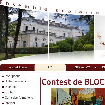
Accueil Immac
A.S.
EPS au LGT
E
Inscriptions
Contest de BLOC
Uniforme scolaire
iServices
Contact
Carte des formations
Internat