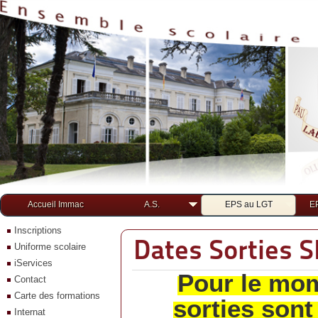
Accueil Immac
A.S.
EPS au LGT
E
Inscriptions
Dates Sorties S
Uniforme scolaire
iServices
Pour le mom
Contact
Carte des formations
sorties sont
Internat