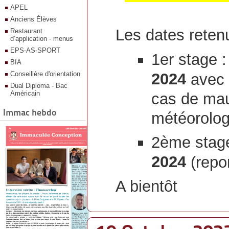
APEL
Anciens Élèves
Les dates retenu
Restaurant
d’application - menus
EPS-AS-SPORT
1er stage 
BIA
Conseillère d'orientation
2024
avec 
Dual Diploma - Bac
Américain
cas de mau
Immac hebdo
météorolog
2ème stag
2024
(repor
A bientôt